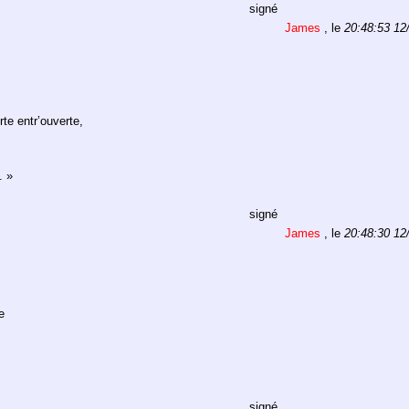
signé
James
, le
20:48:53 12
rte entr’ouverte,
. »
signé
James
, le
20:48:30 12
e
signé