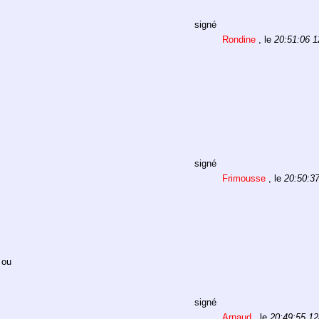
signé
Rondine
, le
20:51:06 1
signé
Frimousse
, le
20:50:3
 ou
signé
Arnaud
, le
20:49:55 12