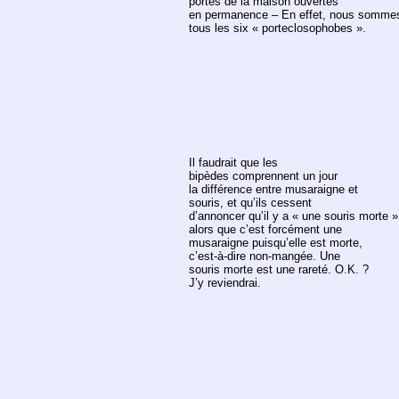
portes de la maison ouvertes
en permanence – En effet, nous somme
tous les six « porteclosophobes ».
Il faudrait que les
bipèdes comprennent un jour
la différence entre musaraigne et
souris, et qu’ils cessent
d’annoncer qu’il y a « une souris morte »
alors que c’est forcément une
musaraigne puisqu’elle est morte,
c’est-à-dire non-mangée. Une
souris morte est une rareté. O.K. ?
J’y reviendrai.