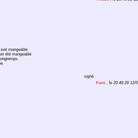
, soit mangeable
ir été mangeable
 longtemps.
ée.
signé
Kami
, le
20:49:29 12/